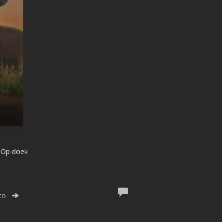
| Op doek
to