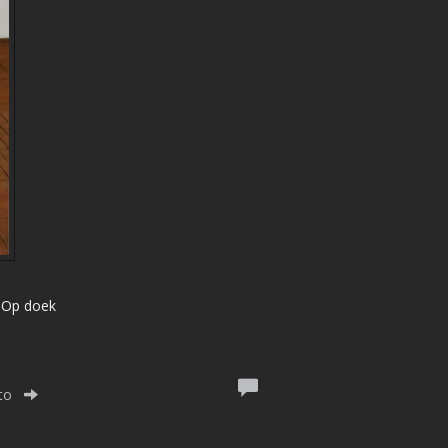
| Op doek
to