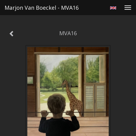
Marjon Van Boeckel - MVA16
Tog
navi
MVA16