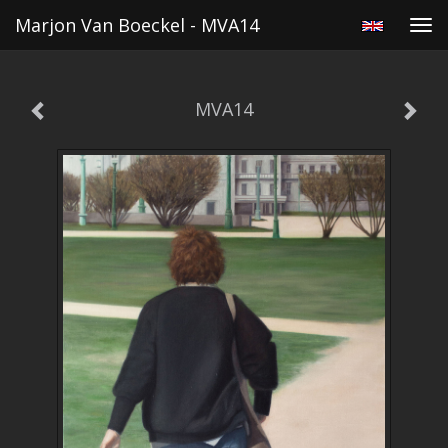
Marjon Van Boeckel - MVA14
Tog
navi
MVA14